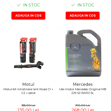
Lichid de frana
IN STOC
IN STOC
Vaselina si spray-uri tehnice moto
ADAUGA IN COS
ADAUGA IN COS
Filtre moto
Filtru combustibil
Buson golire ulei
Filtru ulei moto
Filtru aer moto
Intretinere si curatare filtre moto
Intretinere moto
Intretinere echipament moto
Curatare moto
Covor moto
Accesorii moto
Motul
Mercedes
Motul Kit intretinere lant Road C1 +
Ulei motor Mercedes Original MB
Antifurt
C2 + perie
229.52 5W30 5L
Genti bagaje moto
Huse moto
155,00 Lei
310,00 Lei
135,00 Lei
268,00 Lei
Suporti si kituri montaj topcase