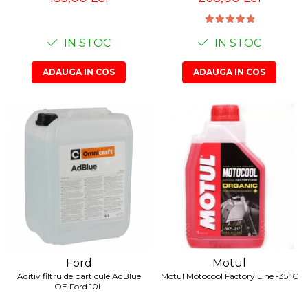
Suporti si placi prindere
IN STOC
IN STOC
ADAUGA IN COS
ADAUGA IN COS
Ford
Motul
Aditiv filtru de particule AdBlue
Motul Motocool Factory Line -35°C
OE Ford 10L