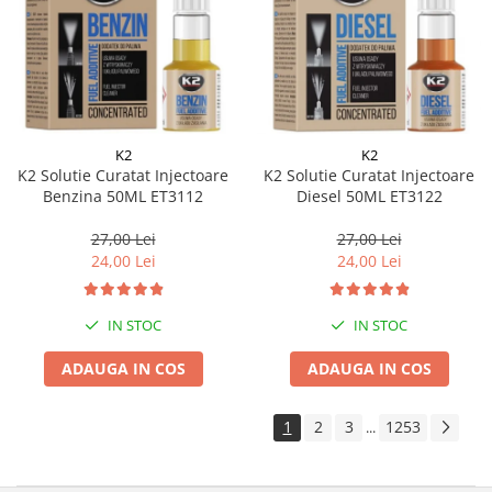
K2
K2
K2 Solutie Curatat Injectoare
K2 Solutie Curatat Injectoare
Benzina 50ML ET3112
Diesel 50ML ET3122
27,00 Lei
27,00 Lei
24,00 Lei
24,00 Lei
IN STOC
IN STOC
ADAUGA IN COS
ADAUGA IN COS
1
2
3
1253
...