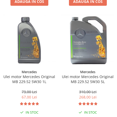
ADAUGA IN COS
ADAUGA IN COS
Lichid de frana
Vaselina si spray-uri tehnice moto
Filtre moto
Filtru combustibil
Buson golire ulei
Filtru ulei moto
Filtru aer moto
Intretinere si curatare filtre moto
Intretinere moto
Intretinere echipament moto
Mercedes
Mercedes
Curatare moto
Ulei motor Mercedes Original
Ulei motor Mercedes Original
Covor moto
MB 229.52 5W30 1L
MB 229.52 5W30 5L
Accesorii moto
73,00 Lei
310,00 Lei
Antifurt
67,00 Lei
268,00 Lei
Genti bagaje moto
Huse moto
IN STOC
IN STOC
Suporti si kituri montaj topcase