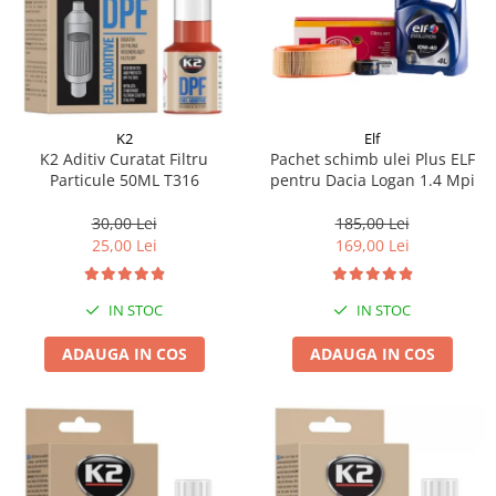
K2
Elf
K2 Aditiv Curatat Filtru
Pachet schimb ulei Plus ELF
Particule 50ML T316
pentru Dacia Logan 1.4 Mpi
30,00 Lei
185,00 Lei
25,00 Lei
169,00 Lei
IN STOC
IN STOC
ADAUGA IN COS
ADAUGA IN COS