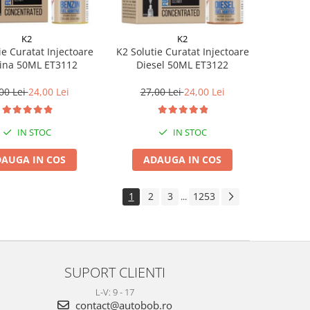
K2
K2
ie Curatat Injectoare
K2 Solutie Curatat Injectoare
ina 50ML ET3112
Diesel 50ML ET3122
00 Lei
24,00 Lei
27,00 Lei
24,00 Lei
IN STOC
IN STOC
AUGA IN COS
ADAUGA IN COS
1
2
3
1253
...
SUPORT CLIENTI
L-V: 9 - 17
contact@autobob.ro