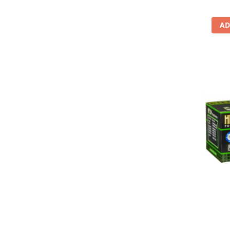
Lichid de frana
Vaselina si spray-uri tehnice moto
AD
Filtre moto
Filtru combustibil
Buson golire ulei
Filtru ulei moto
Filtru aer moto
Intretinere si curatare filtre moto
Intretinere moto
Intretinere echipament moto
Curatare moto
Covor moto
Accesorii moto
Antifurt
Genti bagaje moto
Huse moto
Suporti si kituri montaj topcase