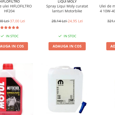
HIFLOFILTRO
LIQUI MOLY
de ulei HIFLOFILTRO
Spray Liqui Moly curatat
Ulei de 
HF204
lanturi Motorbike
4 10W-40
00 Lei
37,00 Lei
28,14 Lei
24,95 Lei
321,
IN STOC
IN STOC
AUGA IN COS
ADAUGA IN COS
AD