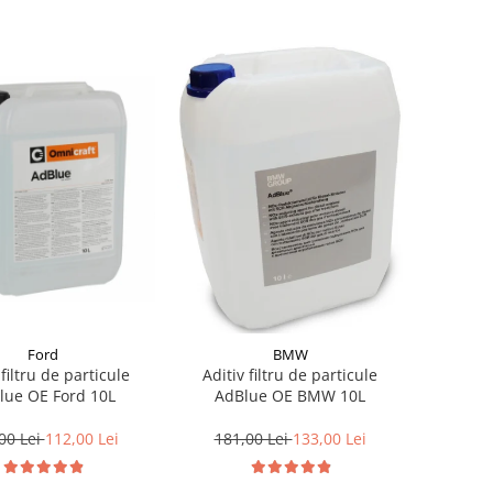
Ford
BMW
 filtru de particule
Aditiv filtru de particule
lue OE Ford 10L
AdBlue OE BMW 10L
00 Lei
112,00 Lei
181,00 Lei
133,00 Lei