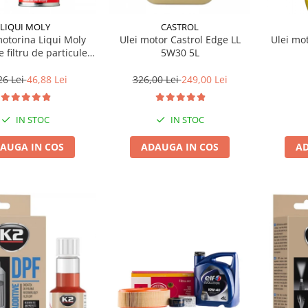
LIQUI MOLY
CASTROL
motorina Liqui Moly
Ulei motor Castrol Edge LL
Ulei mo
e filtru de particule
5W30 5L
F-PROTECTOR
26 Lei
46,88 Lei
326,00 Lei
249,00 Lei
IN STOC
IN STOC
AUGA IN COS
ADAUGA IN COS
AD