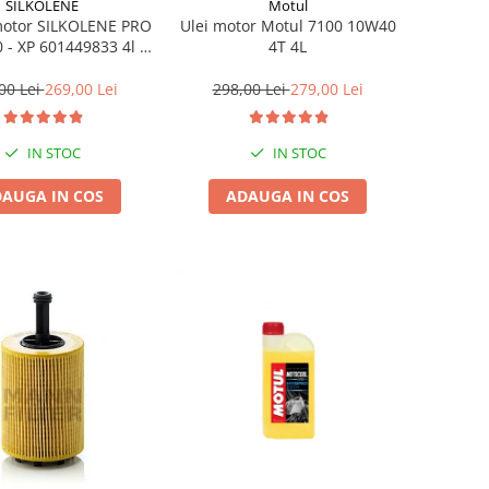
SILKOLENE
Motul
motor SILKOLENE PRO
Ulei motor Motul 7100 10W40
 - XP 601449833 4l +
4T 4L
1l gratis
00 Lei
269,00 Lei
298,00 Lei
279,00 Lei
IN STOC
IN STOC
AUGA IN COS
ADAUGA IN COS