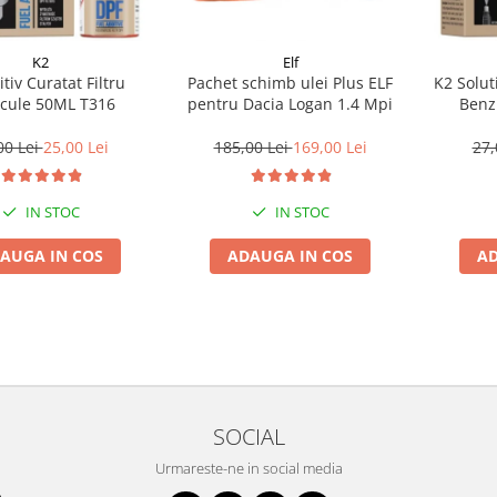
K2
Elf
tiv Curatat Filtru
Pachet schimb ulei Plus ELF
K2 Solut
icule 50ML T316
pentru Dacia Logan 1.4 Mpi
Benz
00 Lei
25,00 Lei
185,00 Lei
169,00 Lei
27,
IN STOC
IN STOC
AUGA IN COS
ADAUGA IN COS
AD
SOCIAL
Urmareste-ne in social media