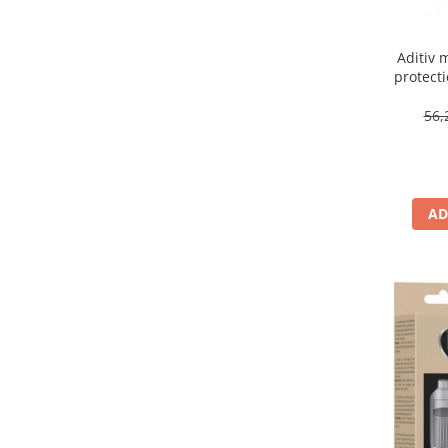
Aditiv 
protecti
DP
56,
AD