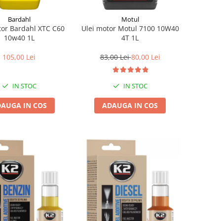
Bardahl
Motul
tor Bardahl XTC C60
Ulei motor Motul 7100 10W40
10w40 1L
4T 1L
105,00 Lei
83,00 Lei
80,00 Lei
IN STOC
IN STOC
AUGA IN COS
ADAUGA IN COS