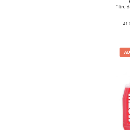
Suporti si placi prindere
Filtru 
41,
AD