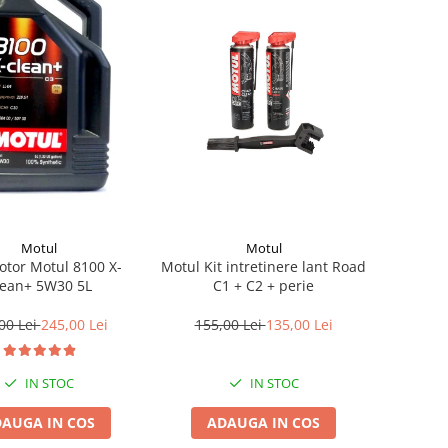
Motul
Motul
otor Motul 8100 X-
Motul Kit intretinere lant Road
lean+ 5W30 5L
C1 + C2 + perie
00 Lei
245,00 Lei
155,00 Lei
135,00 Lei
IN STOC
IN STOC
AUGA IN COS
ADAUGA IN COS