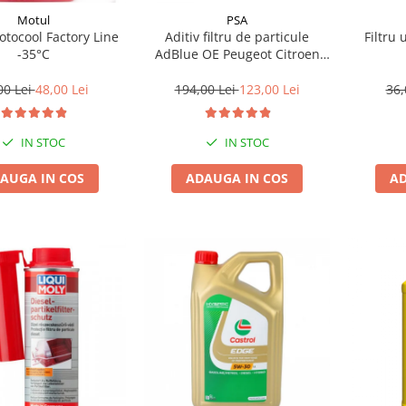
Motul
PSA
tocool Factory Line
Aditiv filtru de particule
Filtru 
-35°C
AdBlue OE Peugeot Citroen
10L
00 Lei
48,00 Lei
194,00 Lei
123,00 Lei
36,
IN STOC
IN STOC
AUGA IN COS
ADAUGA IN COS
AD