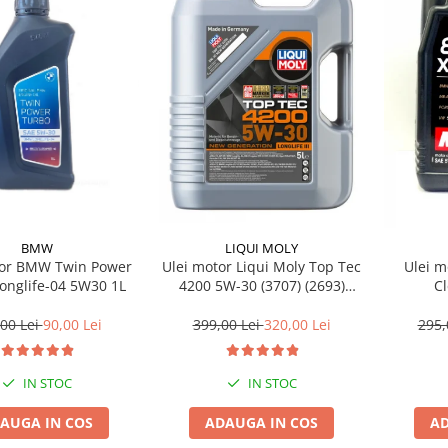
BMW
LIQUI MOLY
tor BMW Twin Power
Ulei motor Liqui Moly Top Tec
Ulei m
onglife-04 5W30 1L
4200 5W-30 (3707) (2693)
C
(8973) 5L
00 Lei
90,00 Lei
399,00 Lei
320,00 Lei
295,
IN STOC
IN STOC
AUGA IN COS
ADAUGA IN COS
AD