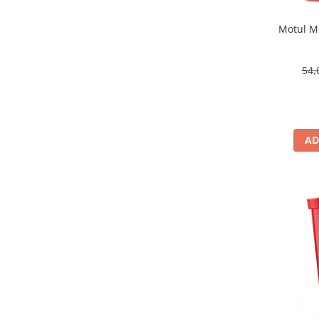
Motul Mo
54,
AD