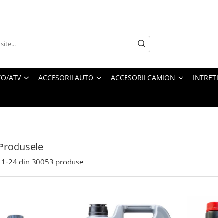
O/ATV
ACCESORII AUTO
ACCESORII CAMION
INTRET
Produsele
1-
24
din
30053
produse