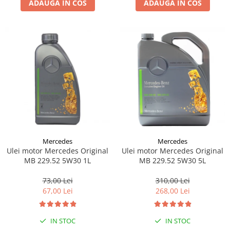
ADAUGA IN COS
ADAUGA IN COS
Lichid de frana
Vaselina si spray-uri tehnice moto
Filtre moto
Filtru combustibil
Buson golire ulei
Filtru ulei moto
Filtru aer moto
Intretinere si curatare filtre moto
Intretinere moto
Intretinere echipament moto
Mercedes
Mercedes
Curatare moto
Ulei motor Mercedes Original
Ulei motor Mercedes Original
Covor moto
MB 229.52 5W30 1L
MB 229.52 5W30 5L
Accesorii moto
73,00 Lei
310,00 Lei
Antifurt
67,00 Lei
268,00 Lei
Genti bagaje moto
Huse moto
IN STOC
IN STOC
Suporti si kituri montaj topcase