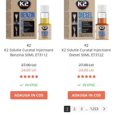
K2
K2
K2 Solutie Curatat Injectoare
K2 Solutie Curatat Injectoare
Benzina 50ML ET3112
Diesel 50ML ET3122
27,00 Lei
27,00 Lei
24,00 Lei
24,00 Lei
IN STOC
IN STOC
ADAUGA IN COS
ADAUGA IN COS
1
2
3
1253
...