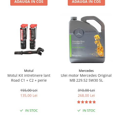
ADAUGA IN COS
ADAUGA IN COS
Lichid de frana
Vaselina si spray-uri tehnice moto
Filtre moto
Filtru combustibil
Buson golire ulei
Filtru ulei moto
Filtru aer moto
Intretinere si curatare filtre moto
Intretinere moto
Intretinere echipament moto
Motul
Mercedes
Curatare moto
Motul Kit intretinere lant
Ulei motor Mercedes Original
Covor moto
Road C1 + C2 + perie
MB 229.52 5W30 5L
Accesorii moto
155,00 Lei
310,00 Lei
Antifurt
135,00 Lei
268,00 Lei
Genti bagaje moto
Huse moto
IN STOC
IN STOC
Suporti si kituri montaj topcase