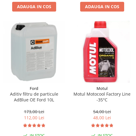
ADAUGA IN COS
ADAUGA IN COS
Suporti si placi prindere
Ford
Motul
Aditiv filtru de particule
Motul Motocool Factory Line
AdBlue OE Ford 10L
-35°C
173,00 Lei
54,00 Lei
112,00 Lei
48,00 Lei
IN STOC
IN STOC