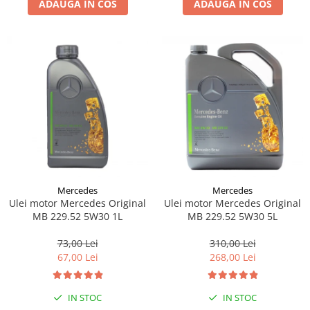
ADAUGA IN COS
ADAUGA IN COS
Lichid de frana
Vaselina si spray-uri tehnice moto
Filtre moto
Filtru combustibil
Buson golire ulei
Filtru ulei moto
Filtru aer moto
Intretinere si curatare filtre moto
Intretinere moto
Intretinere echipament moto
Mercedes
Mercedes
Curatare moto
Ulei motor Mercedes Original
Ulei motor Mercedes Original
Covor moto
MB 229.52 5W30 1L
MB 229.52 5W30 5L
Accesorii moto
73,00 Lei
310,00 Lei
Antifurt
67,00 Lei
268,00 Lei
Genti bagaje moto
Huse moto
IN STOC
IN STOC
Suporti si kituri montaj topcase