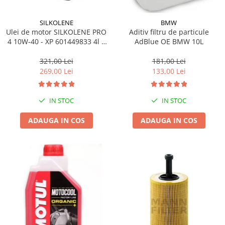
SILKOLENE
BMW
Ulei de motor SILKOLENE PRO
Aditiv filtru de particule
4 10W-40 - XP 601449833 4l +
AdBlue OE BMW 10L
1l gratis
321,00 Lei
181,00 Lei
269,00 Lei
133,00 Lei
IN STOC
IN STOC
ADAUGA IN COS
ADAUGA IN COS