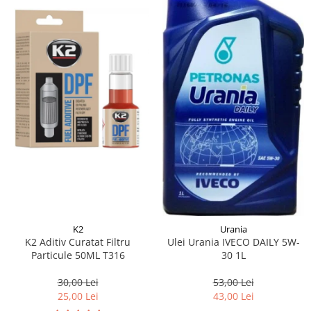
K2
Urania
K2 Aditiv Curatat Filtru
Ulei Urania IVECO DAILY 5W-
Particule 50ML T316
30 1L
30,00 Lei
53,00 Lei
25,00 Lei
43,00 Lei