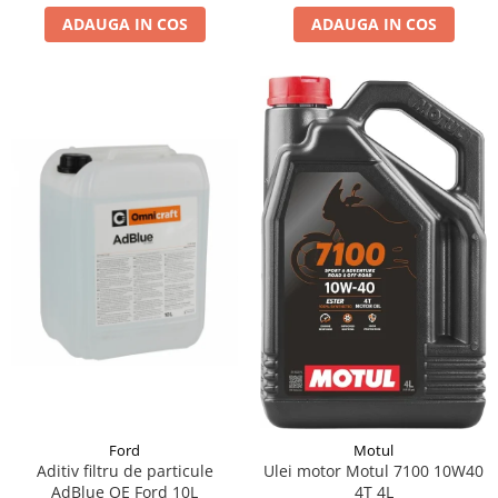
ADAUGA IN COS
ADAUGA IN COS
Suporti si placi prindere
Ford
Motul
Aditiv filtru de particule
Ulei motor Motul 7100 10W40
AdBlue OE Ford 10L
4T 4L