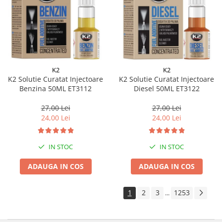
K2
K2
K2 Solutie Curatat Injectoare
K2 Solutie Curatat Injectoare
Benzina 50ML ET3112
Diesel 50ML ET3122
27,00 Lei
27,00 Lei
24,00 Lei
24,00 Lei
IN STOC
IN STOC
ADAUGA IN COS
ADAUGA IN COS
1
2
3
1253
...