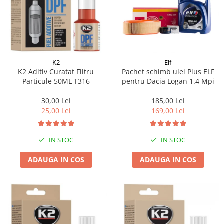
K2
Elf
K2 Aditiv Curatat Filtru
Pachet schimb ulei Plus ELF
Particule 50ML T316
pentru Dacia Logan 1.4 Mpi
30,00 Lei
185,00 Lei
25,00 Lei
169,00 Lei
IN STOC
IN STOC
ADAUGA IN COS
ADAUGA IN COS