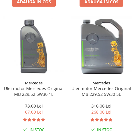
ADAUGA IN COS
ADAUGA IN COS
Lichid de frana
Vaselina si spray-uri tehnice moto
Filtre moto
Filtru combustibil
Buson golire ulei
Filtru ulei moto
Filtru aer moto
Intretinere si curatare filtre moto
Intretinere moto
Intretinere echipament moto
Mercedes
Mercedes
Curatare moto
Ulei motor Mercedes Original
Ulei motor Mercedes Original
Covor moto
MB 229.52 5W30 1L
MB 229.52 5W30 5L
Accesorii moto
73,00 Lei
310,00 Lei
Antifurt
67,00 Lei
268,00 Lei
Genti bagaje moto
Huse moto
IN STOC
IN STOC
Suporti si kituri montaj topcase