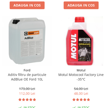
ADAUGA IN COS
ADAUGA IN COS
Suporti si placi prindere
Ford
Motul
Aditiv filtru de particule
Motul Motocool Factory Line
AdBlue OE Ford 10L
-35°C
173,00 Lei
54,00 Lei
112,00 Lei
48,00 Lei
IN STOC
IN STOC