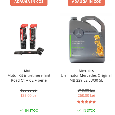
ADAUGA IN COS
ADAUGA IN COS
Lichid de frana
Vaselina si spray-uri tehnice moto
Filtre moto
Filtru combustibil
Buson golire ulei
Filtru ulei moto
Filtru aer moto
Intretinere si curatare filtre moto
Intretinere moto
Intretinere echipament moto
Motul
Mercedes
Curatare moto
Motul Kit intretinere lant
Ulei motor Mercedes Original
Covor moto
Road C1 + C2 + perie
MB 229.52 5W30 5L
Accesorii moto
155,00 Lei
310,00 Lei
Antifurt
135,00 Lei
268,00 Lei
Genti bagaje moto
Huse moto
IN STOC
IN STOC
Suporti si kituri montaj topcase