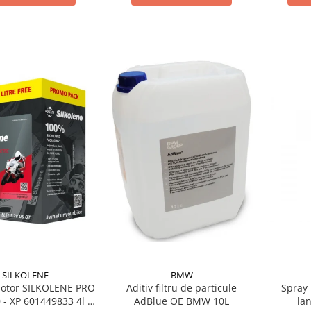
BMW
SILKOLENE
Aditiv filtru de particule
Spray 
motor SILKOLENE PRO
AdBlue OE BMW 10L
la
 - XP 601449833 4l +