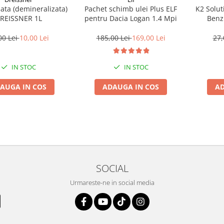
lata (demineralizata)
Pachet schimb ulei Plus ELF
K2 Solut
REISSNER 1L
pentru Dacia Logan 1.4 Mpi
Benz
00 Lei
10,00 Lei
185,00 Lei
169,00 Lei
27,
IN STOC
IN STOC
AUGA IN COS
ADAUGA IN COS
AD
SOCIAL
Urmareste-ne in social media