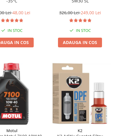
-35°C
5W30 5L
00 Lei
48,00 Lei
326,00 Lei
249,00 Lei
IN STOC
IN STOC
AUGA IN COS
ADAUGA IN COS
Motul
K2