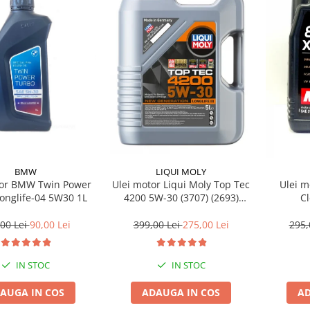
BMW
LIQUI MOLY
tor BMW Twin Power
Ulei motor Liqui Moly Top Tec
Ulei m
onglife-04 5W30 1L
4200 5W-30 (3707) (2693)
C
(8973) 5L
00 Lei
90,00 Lei
399,00 Lei
275,00 Lei
295,
IN STOC
IN STOC
AUGA IN COS
ADAUGA IN COS
AD