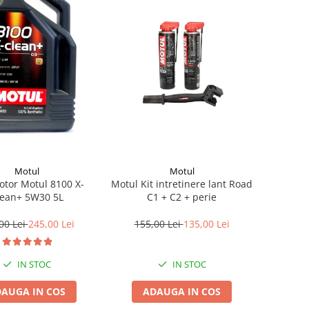
Motul
Motul
otor Motul 8100 X-
Motul Kit intretinere lant Road
lean+ 5W30 5L
C1 + C2 + perie
00 Lei
245,00 Lei
155,00 Lei
135,00 Lei
IN STOC
IN STOC
AUGA IN COS
ADAUGA IN COS