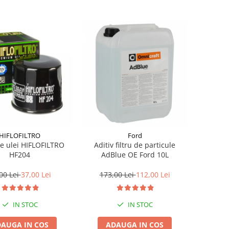
HIFLOFILTRO
Ford
de ulei HIFLOFILTRO
Aditiv filtru de particule
HF204
AdBlue OE Ford 10L
00 Lei
37,00 Lei
173,00 Lei
112,00 Lei
IN STOC
IN STOC
AUGA IN COS
ADAUGA IN COS