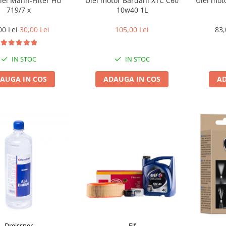
ulei Mann-Filter HU
Ulei motor Bardahl XTC C60
Ulei mot
719/7 x
10w40 1L
00 Lei
30,00 Lei
105,00 Lei
83,
IN STOC
IN STOC
AUGA IN COS
ADAUGA IN COS
AD
Dreissner
Elf