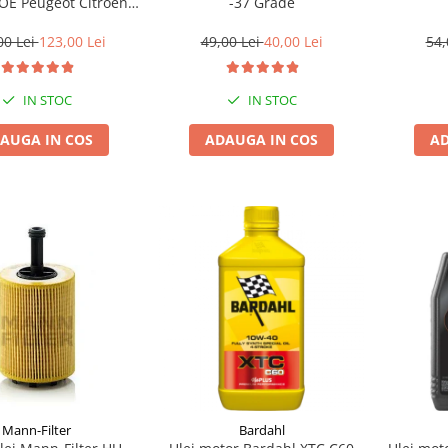
-37 Grade
10L
00 Lei
123,00 Lei
49,00 Lei
40,00 Lei
54,
IN STOC
IN STOC
AUGA IN COS
ADAUGA IN COS
AD
Mann-Filter
Bardahl