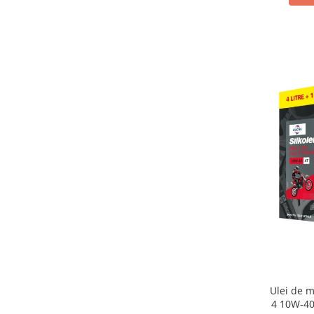
Lichid de frana
Vaselina si spray-uri tehnice moto
Filtre moto
Filtru combustibil
Buson golire ulei
Filtru ulei moto
Filtru aer moto
Intretinere si curatare filtre moto
Intretinere moto
Intretinere echipament moto
Curatare moto
Covor moto
Accesorii moto
Antifurt
Genti bagaje moto
Ulei de 
Huse moto
4 10W-40
Suporti si kituri montaj topcase