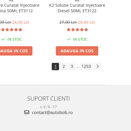
ie Curatat Injectoare
K2 Solutie Curatat Injectoare
ina 50ML ET3112
Diesel 50ML ET3122
00 Lei
24,00 Lei
27,00 Lei
24,00 Lei
IN STOC
IN STOC
AUGA IN COS
ADAUGA IN COS
1
2
3
1253
...
SUPORT CLIENTI
L-V: 9 - 17
contact@autobob.ro