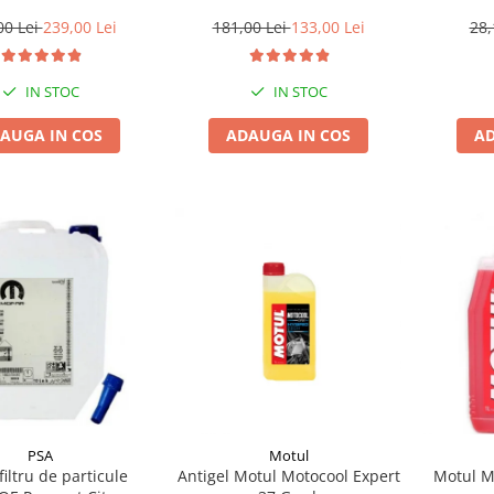
1l gratis
181,00 Lei
133,00 Lei
28,
00 Lei
239,00 Lei
IN STOC
IN STOC
ADAUGA IN COS
AD
AUGA IN COS
PSA
Motul
filtru de particule
Antigel Motul Motocool Expert
Motul M