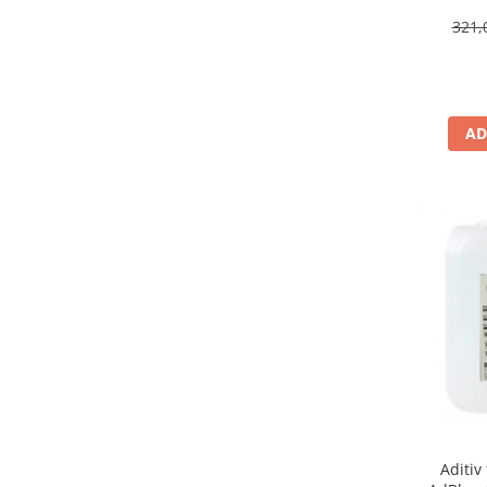
Suporti si placi prindere
321,
AD
Aditiv 