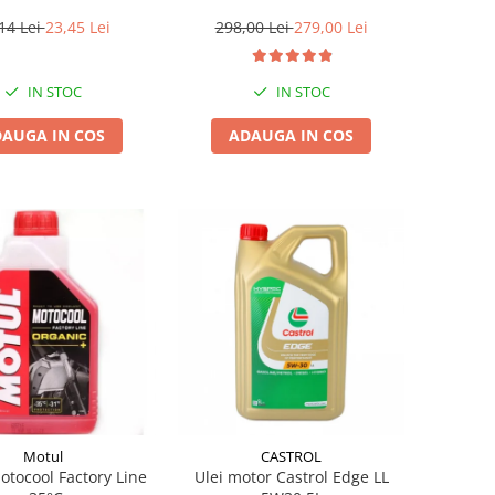
14 Lei
23,45 Lei
298,00 Lei
279,00 Lei
IN STOC
IN STOC
AUGA IN COS
ADAUGA IN COS
Motul
CASTROL
otocool Factory Line
Ulei motor Castrol Edge LL