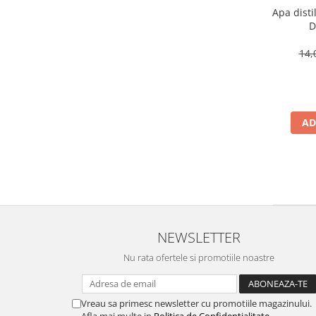
Apa disti
D
14,
AD
NEWSLETTER
Nu rata ofertele si promotiile noastre
Vreau sa primesc newsletter cu promotiile magazinului.
Afla mai multe in
Politica de Confidentialitate