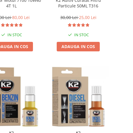
or Motul 7100 10W40
K2 Aditiv Curatat Filtru
4T 1L
Particule 50ML T316
00 Lei
80,00 Lei
30,00 Lei
25,00 Lei
IN STOC
IN STOC
AUGA IN COS
ADAUGA IN COS
K2
K2