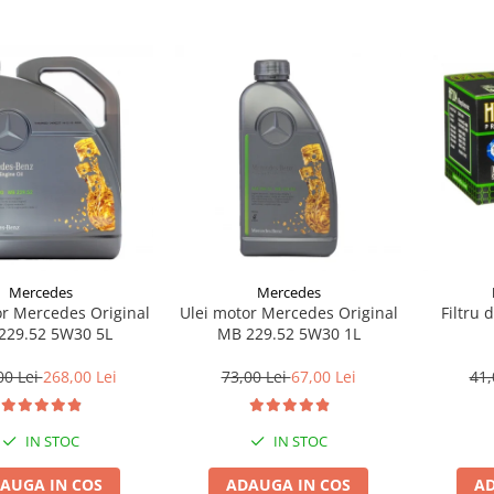
Mercedes
Mercedes
or Mercedes Original
Ulei motor Mercedes Original
Filtru 
229.52 5W30 5L
MB 229.52 5W30 1L
00 Lei
268,00 Lei
73,00 Lei
67,00 Lei
41,
IN STOC
IN STOC
AUGA IN COS
ADAUGA IN COS
AD