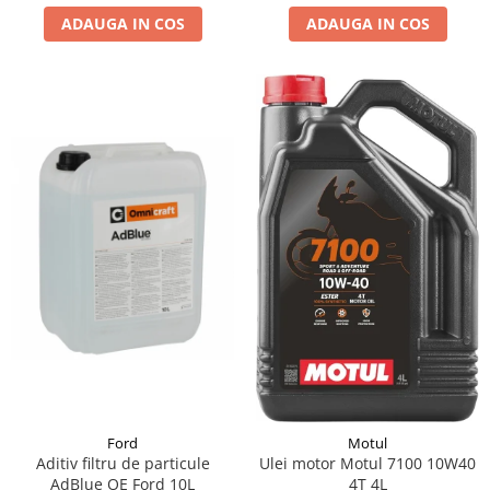
ADAUGA IN COS
ADAUGA IN COS
Suporti si placi prindere
Ford
Motul
Aditiv filtru de particule
Ulei motor Motul 7100 10W40
AdBlue OE Ford 10L
4T 4L