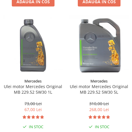
ADAUGA IN COS
ADAUGA IN COS
Lichid de frana
Vaselina si spray-uri tehnice moto
Filtre moto
Filtru combustibil
Buson golire ulei
Filtru ulei moto
Filtru aer moto
Intretinere si curatare filtre moto
Intretinere moto
Intretinere echipament moto
Mercedes
Mercedes
Curatare moto
Ulei motor Mercedes Original
Ulei motor Mercedes Original
Covor moto
MB 229.52 5W30 1L
MB 229.52 5W30 5L
Accesorii moto
73,00 Lei
310,00 Lei
Antifurt
67,00 Lei
268,00 Lei
Genti bagaje moto
Huse moto
IN STOC
IN STOC
Suporti si kituri montaj topcase