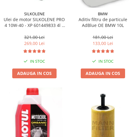
SILKOLENE
BMW
Ulei de motor SILKOLENE PRO
Aditiv filtru de particule
4 10W-40 - XP 601449833 4l +
AdBlue OE BMW 10L
1l gratis
321,00 Lei
181,00 Lei
269,00 Lei
133,00 Lei
IN STOC
IN STOC
ADAUGA IN COS
ADAUGA IN COS