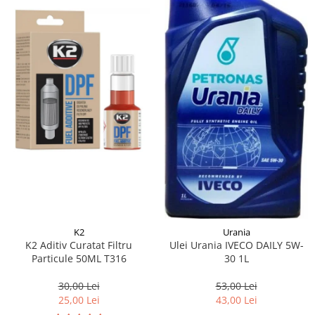
K2
Urania
K2 Aditiv Curatat Filtru
Ulei Urania IVECO DAILY 5W-
Particule 50ML T316
30 1L
30,00 Lei
53,00 Lei
25,00 Lei
43,00 Lei