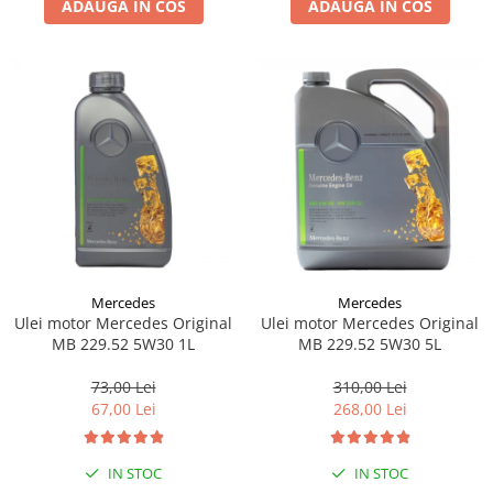
ADAUGA IN COS
ADAUGA IN COS
Lichid de frana
Vaselina si spray-uri tehnice moto
Filtre moto
Filtru combustibil
Buson golire ulei
Filtru ulei moto
Filtru aer moto
Intretinere si curatare filtre moto
Intretinere moto
Intretinere echipament moto
Mercedes
Mercedes
Curatare moto
Ulei motor Mercedes Original
Ulei motor Mercedes Original
Covor moto
MB 229.52 5W30 1L
MB 229.52 5W30 5L
Accesorii moto
73,00 Lei
310,00 Lei
Antifurt
67,00 Lei
268,00 Lei
Genti bagaje moto
Huse moto
IN STOC
IN STOC
Suporti si kituri montaj topcase