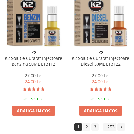
K2
K2
K2 Solutie Curatat Injectoare
K2 Solutie Curatat Injectoare
Benzina 50ML ET3112
Diesel 50ML ET3122
27,00 Lei
27,00 Lei
24,00 Lei
24,00 Lei
IN STOC
IN STOC
ADAUGA IN COS
ADAUGA IN COS
1
2
3
1253
...