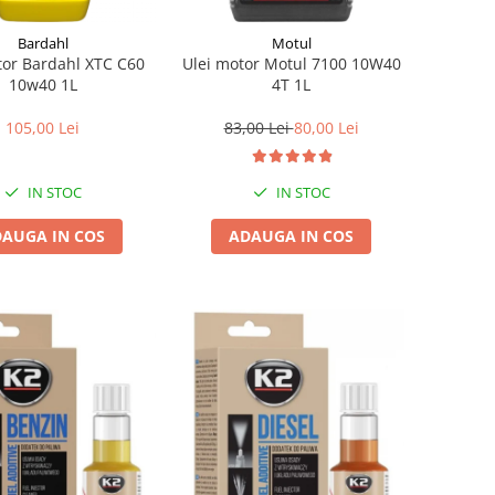
Bardahl
Motul
tor Bardahl XTC C60
Ulei motor Motul 7100 10W40
10w40 1L
4T 1L
105,00 Lei
83,00 Lei
80,00 Lei
IN STOC
IN STOC
AUGA IN COS
ADAUGA IN COS