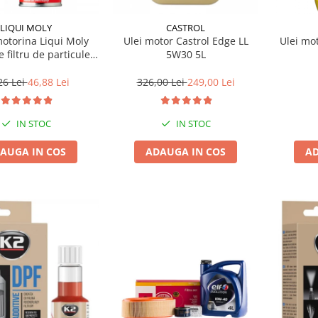
LIQUI MOLY
CASTROL
motorina Liqui Moly
Ulei motor Castrol Edge LL
Ulei mo
e filtru de particule
5W30 5L
F-PROTECTOR
26 Lei
46,88 Lei
326,00 Lei
249,00 Lei
IN STOC
IN STOC
AUGA IN COS
ADAUGA IN COS
AD