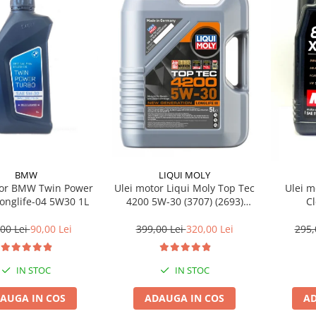
BMW
LIQUI MOLY
tor BMW Twin Power
Ulei motor Liqui Moly Top Tec
Ulei m
onglife-04 5W30 1L
4200 5W-30 (3707) (2693)
C
(8973) 5L
00 Lei
90,00 Lei
399,00 Lei
320,00 Lei
295,
IN STOC
IN STOC
AUGA IN COS
ADAUGA IN COS
AD