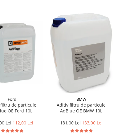
Ford
BMW
 filtru de particule
Aditiv filtru de particule
lue OE Ford 10L
AdBlue OE BMW 10L
00 Lei
112,00 Lei
181,00 Lei
133,00 Lei