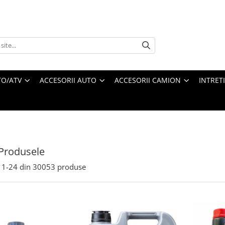
O/ATV
ACCESORII AUTO
ACCESORII CAMION
INTRET
Produsele
1-
24
din
30053
produse