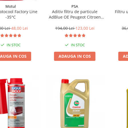
Motul
PSA
tocool Factory Line
Aditiv filtru de particule
Filtru 
-35°C
AdBlue OE Peugeot Citroen
10L
00 Lei
48,00 Lei
194,00 Lei
123,00 Lei
36,
IN STOC
IN STOC
AUGA IN COS
ADAUGA IN COS
AD