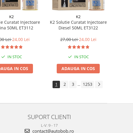
K2
K2
ie Curatat Injectoare
K2 Solutie Curatat Injectoare
ina 50ML ET3112
Diesel 50ML ET3122
00 Lei
24,00 Lei
27,00 Lei
24,00 Lei
IN STOC
IN STOC
AUGA IN COS
ADAUGA IN COS
1
2
3
1253
...
SUPORT CLIENTI
L-V: 9 - 17
contact@autobob.ro