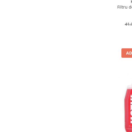
Suporti si placi prindere
Filtru 
41,
AD