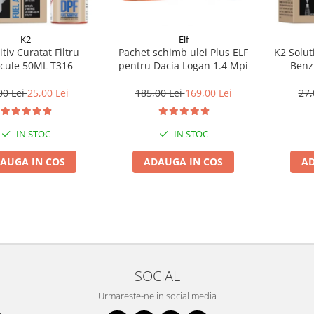
K2
Elf
tiv Curatat Filtru
Pachet schimb ulei Plus ELF
K2 Solut
icule 50ML T316
pentru Dacia Logan 1.4 Mpi
Benz
00 Lei
25,00 Lei
185,00 Lei
169,00 Lei
27,
IN STOC
IN STOC
AUGA IN COS
ADAUGA IN COS
AD
SOCIAL
Urmareste-ne in social media