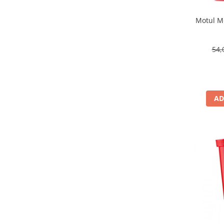
Motul Mo
54,
AD