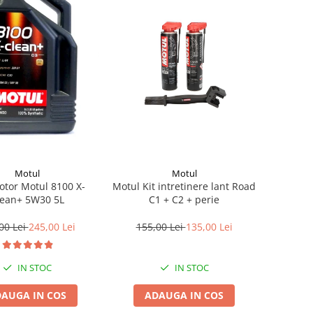
Motul
Motul
otor Motul 8100 X-
Motul Kit intretinere lant Road
lean+ 5W30 5L
C1 + C2 + perie
00 Lei
245,00 Lei
155,00 Lei
135,00 Lei
IN STOC
IN STOC
AUGA IN COS
ADAUGA IN COS