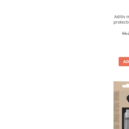
Aditiv 
protecti
DP
56,
AD