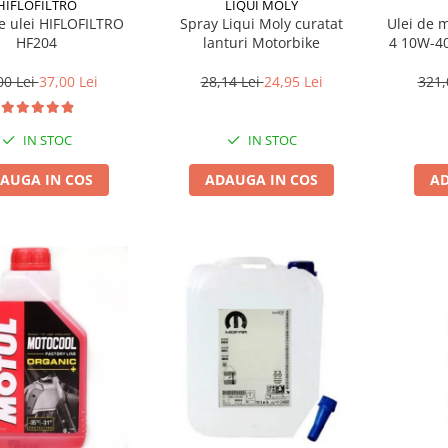
HIFLOFILTRO
LIQUI MOLY
de ulei HIFLOFILTRO
Spray Liqui Moly curatat
Ulei de 
HF204
lanturi Motorbike
4 10W-40
00 Lei
37,00 Lei
28,14 Lei
24,95 Lei
321,
IN STOC
IN STOC
AUGA IN COS
ADAUGA IN COS
AD