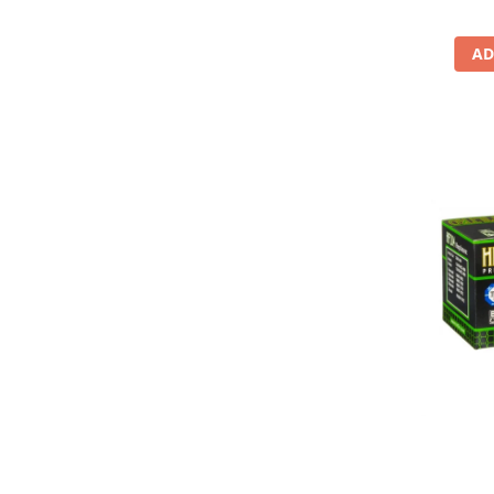
Lichid de frana
Vaselina si spray-uri tehnice moto
AD
Filtre moto
Filtru combustibil
Buson golire ulei
Filtru ulei moto
Filtru aer moto
Intretinere si curatare filtre moto
Intretinere moto
Intretinere echipament moto
Curatare moto
Covor moto
Accesorii moto
Antifurt
Genti bagaje moto
Huse moto
Suporti si kituri montaj topcase