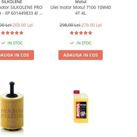
SILKOLENE
Motul
motor SILKOLENE PRO
Ulei motor Motul 7100 10W40
 - XP 601449833 4l +
4T 4L
1l gratis
00 Lei
269,00 Lei
298,00 Lei
279,00 Lei
IN STOC
IN STOC
AUGA IN COS
ADAUGA IN COS