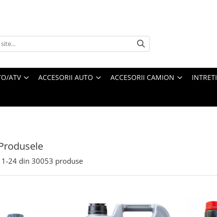
O/ATV
ACCESORII AUTO
ACCESORII CAMION
INTRET
Produsele
1-
24
din
30053
produse