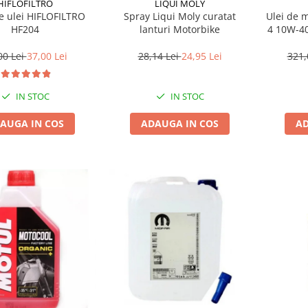
HIFLOFILTRO
LIQUI MOLY
de ulei HIFLOFILTRO
Spray Liqui Moly curatat
Ulei de 
HF204
lanturi Motorbike
4 10W-40
00 Lei
37,00 Lei
28,14 Lei
24,95 Lei
321,
IN STOC
IN STOC
AUGA IN COS
ADAUGA IN COS
AD