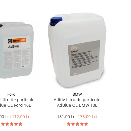
Ford
BMW
 filtru de particule
Aditiv filtru de particule
lue OE Ford 10L
AdBlue OE BMW 10L
00 Lei
112,00 Lei
181,00 Lei
133,00 Lei