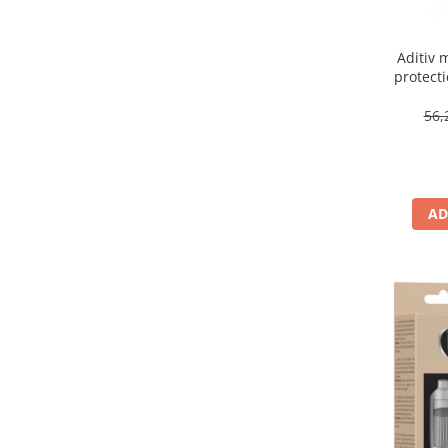
Aditiv 
protecti
DP
56,
AD