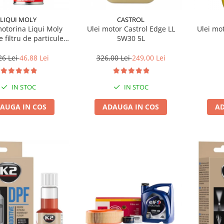
LIQUI MOLY
CASTROL
motorina Liqui Moly
Ulei motor Castrol Edge LL
Ulei mo
e filtru de particule
5W30 5L
F-PROTECTOR
26 Lei
46,88 Lei
326,00 Lei
249,00 Lei
IN STOC
IN STOC
AUGA IN COS
ADAUGA IN COS
AD