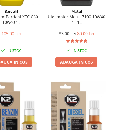
Bardahl
Motul
tor Bardahl XTC C60
Ulei motor Motul 7100 10W40
10w40 1L
4T 1L
105,00 Lei
83,00 Lei
80,00 Lei
IN STOC
IN STOC
AUGA IN COS
ADAUGA IN COS