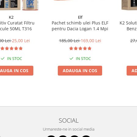
K2
Elf
tiv Curatat Filtru
Pachet schimb ulei Plus ELF
K2 Solut
icule 50ML T316
pentru Dacia Logan 1.4 Mpi
Benz
00 Lei
25,00 Lei
185,00 Lei
169,00 Lei
27,
IN STOC
IN STOC
AUGA IN COS
ADAUGA IN COS
AD
SOCIAL
Urmareste-ne in social media