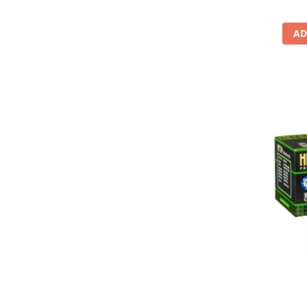
Lichid de frana
Vaselina si spray-uri tehnice moto
AD
Filtre moto
Filtru combustibil
Buson golire ulei
Filtru ulei moto
Filtru aer moto
Intretinere si curatare filtre moto
Intretinere moto
Intretinere echipament moto
Curatare moto
Covor moto
Accesorii moto
Antifurt
Genti bagaje moto
Huse moto
Suporti si kituri montaj topcase