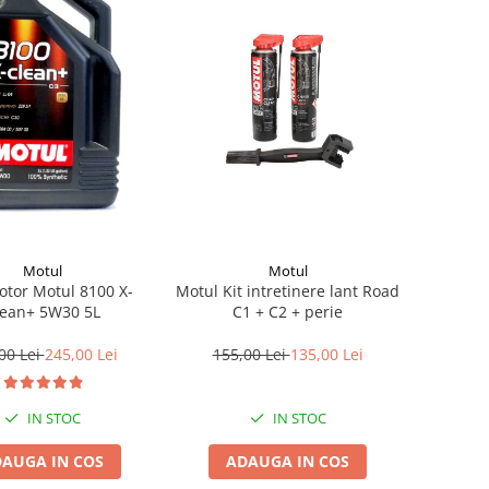
Motul
Motul
otor Motul 8100 X-
Motul Kit intretinere lant Road
lean+ 5W30 5L
C1 + C2 + perie
00 Lei
245,00 Lei
155,00 Lei
135,00 Lei
IN STOC
IN STOC
AUGA IN COS
ADAUGA IN COS