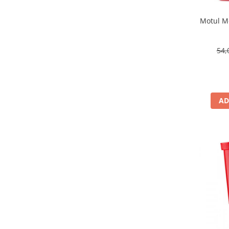
Motul Mo
54,
AD