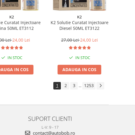
K2
K2
ie Curatat Injectoare
K2 Solutie Curatat Injectoare
ina 50ML ET3112
Diesel 50ML ET3122
00 Lei
24,00 Lei
27,00 Lei
24,00 Lei
IN STOC
IN STOC
AUGA IN COS
ADAUGA IN COS
1
2
3
1253
...
SUPORT CLIENTI
L-V: 9 - 17
contact@autobob.ro