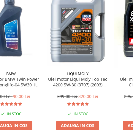
BMW
LIQUI MOLY
tor BMW Twin Power
Ulei motor Liqui Moly Top Tec
Ulei m
onglife-04 5W30 1L
4200 5W-30 (3707) (2693)
C
(8973) 5L
00 Lei
90,00 Lei
399,00 Lei
320,00 Lei
295,
IN STOC
IN STOC
AUGA IN COS
ADAUGA IN COS
AD