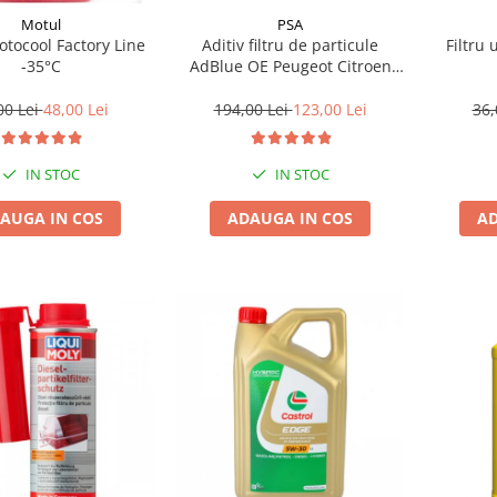
Motul
PSA
tocool Factory Line
Aditiv filtru de particule
Filtru 
-35°C
AdBlue OE Peugeot Citroen
10L
00 Lei
48,00 Lei
194,00 Lei
123,00 Lei
36,
IN STOC
IN STOC
AUGA IN COS
ADAUGA IN COS
AD