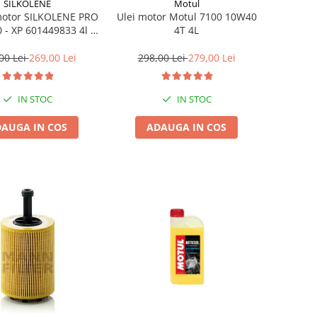
SILKOLENE
Motul
motor SILKOLENE PRO
Ulei motor Motul 7100 10W40
 - XP 601449833 4l +
4T 4L
1l gratis
00 Lei
269,00 Lei
298,00 Lei
279,00 Lei
IN STOC
IN STOC
AUGA IN COS
ADAUGA IN COS