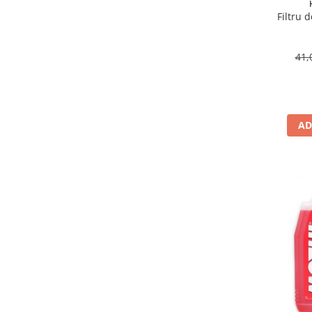
Suporti si placi prindere
Filtru 
41,
AD